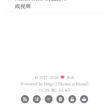
成视频
© 2017–2026
Boli
Powered by
Hugo
| Theme is
MemE
CC BY-NC-SA 4.0