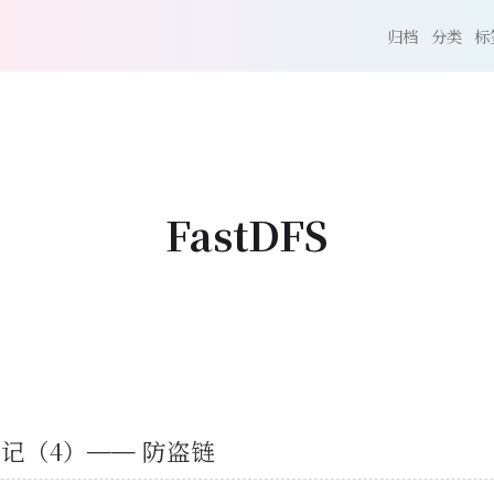
归档
分类
标
FastDFS
S 笔记（4）—— 防盗链