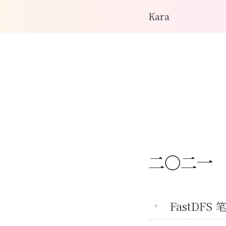
Kara
二〇二一
FastDF