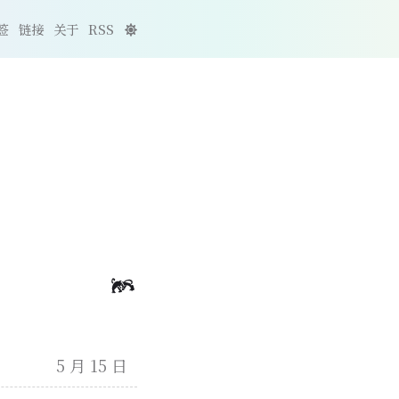
签
链接
关于
RSS
5 月 15 日