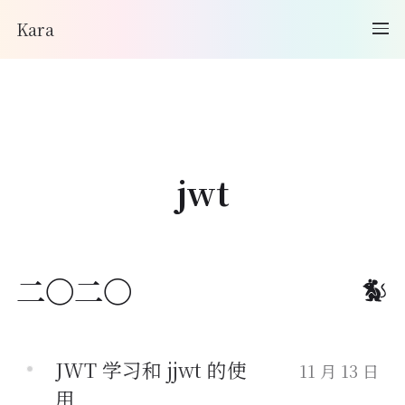
Kara
jwt
二〇二〇
JWT 学习和 jjwt 的使
11 月 13 日
用