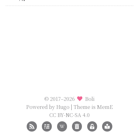
© 2017–2026
Boli
Powered by
Hugo
| Theme is
MemE
CC BY-NC-SA 4.0