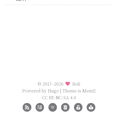
© 2017–2026
Boli
Powered by
Hugo
| Theme is
MemE
CC BY-NC-SA 4.0