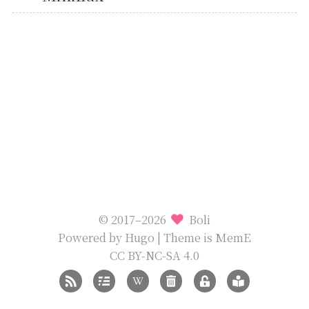
© 2017–2026
Boli
Powered by
Hugo
| Theme is
MemE
CC BY-NC-SA 4.0