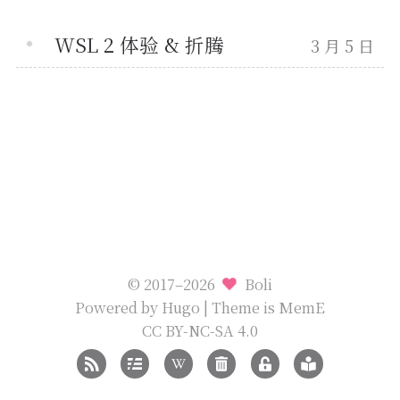
WSL 2 体验 & 折腾
3 月 5 日
© 2017–2026
Boli
Powered by
Hugo
| Theme is
MemE
CC BY-NC-SA 4.0