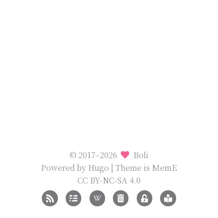
© 2017–2026
Boli
Powered by
Hugo
| Theme is
MemE
CC BY-NC-SA 4.0