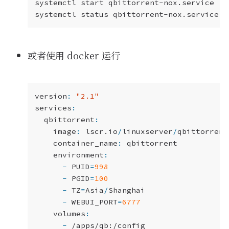
或者使用 docker 运行
version
:
"2.1"
services
:
qbittorrent
:
image
:
lscr
.
io
/
linuxserver
/
qbittorrent
container_name
:
qbittorrent
environment
:
-
PUID
=
998
-
PGID
=
100
-
TZ
=
Asia
/
Shanghai
-
WEBUI_PORT
=
6777
volumes
:
-
/apps/qb:/config