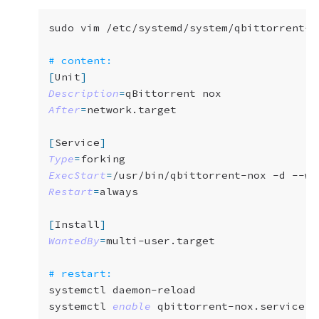
# content:
[
Unit
]
Description
=
After
=
[
Service
]
Type
=
ExecStart
=
/usr/bin/qbittorrent-nox -d --we
Restart
=
[
Install
]
WantedBy
=
# restart:
systemctl 
enable