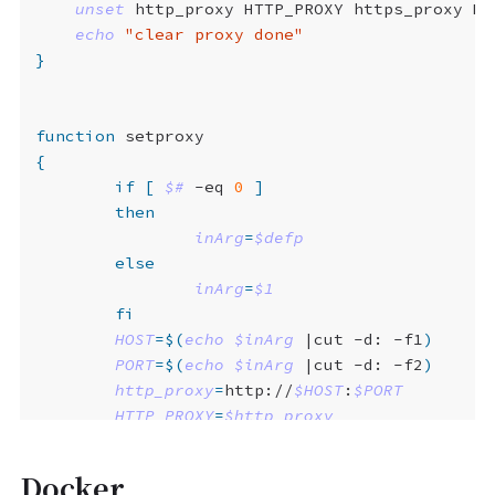
unset
echo
"clear proxy done"
}
function
{
if
[
$#
 -eq 
0
]
then
inArg
=
$defp
else
inArg
=
$1
fi
HOST
=
$(
echo
$inArg
|
cut -d: -f1
)
PORT
=
$(
echo
$inArg
|
cut -d: -f2
)
http_proxy
=
http://
$HOST
:
$PORT
HTTP_PROXY
=
$http_proxy
all_proxy
=
$http_proxy
ALL_PROXY
=
$http_proxy
Docker
ftp_proxy
=
$http_proxy