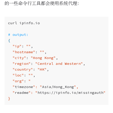
的一些命令行工具都会使用系统代理：
# output:
{
"ip"
: 
""
"hostname"
: 
""
"city"
: 
"Hong Kong"
"region"
: 
"Central and Western"
"country"
: 
"HK"
"loc"
: 
""
"org"
: 
  "
timezone
": "
Asia/Hong_Kong
  "
readme
": "
https://ipinfo.io/missingauth