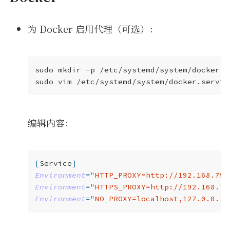
FTP_PROXY
=
$http_proxy
dns_proxy
=
$http_proxy
为 Docker 启用代理（可选）：
DNS_PROXY
=
$http_proxy
https_proxy
=
$http_proxy
HTTPS_PROXY
=
$https_proxy
JAVA_OPTS
=
"-Dhttp.proxyHost=
$HOST
 -Dht
GRADLE_OPTS
=
"-Dgradle.user.home=
$HOME
/
MAVEN_OPTS
=
$JAVA_OPTS
no_proxy
=
".cn,.aliyun.com,localhost,12
echo
"current proxy is 
${
http_proxy
}
"
编辑内容：
export
}
[
Service
]
Environment
=
"HTTP_PROXY=http://192.168.79.
Environment
=
"HTTPS_PROXY=http://192.168.79
Environment
=
"NO_PROXY=localhost,127.0.0.1,