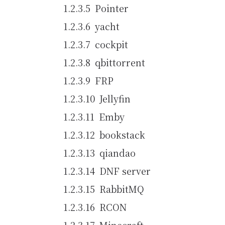
Pointer
yacht
cockpit
qbittorrent
FRP
Jellyfin
Emby
bookstack
qiandao
DNF server
RabbitMQ
RCON