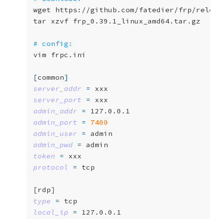
# config:
[
common
]
server_addr
=
server_port
=
admin_addr
=
admin_port
=
7400
admin_user
=
admin_pwd
=
token
=
protocol
=
[
rdp
]
type
=
local_ip
=