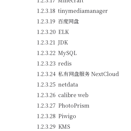
Minecraft
tinymediamanager
百度网盘
ELK
JDK
MySQL
redis
私有网盘服务 NextCloud
netdata
calibre web
PhotoPrism
Piwigo
KMS