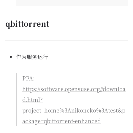
qbittorrent
作为服务运行
PPA:
https://software.opensuse.org//downloa
d.html?
project=home%3Anikoneko%3Atest&p
ackage=qbittorrent-enhanced