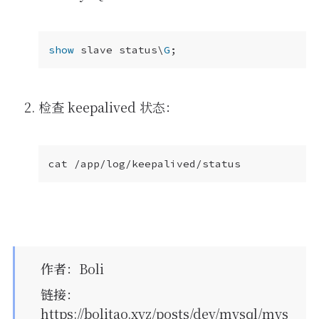
show
slave
status
\
G
;
检查 keepalived 状态：
作者
：
Boli
链接
：
https://bolitao.xyz/posts/dev/mysql/mys