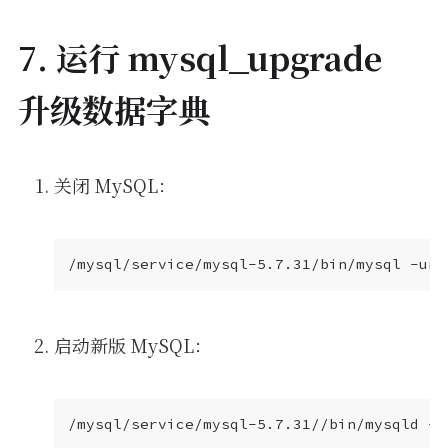
7. 运行 mysql_upgrade
升级数据字典
关闭 MySQL：
/mysql/service/mysql-5.7.31/bin/mysql -uro
启动新版 MySQL：
/mysql/service/mysql-5.7.31//bin/mysqld --