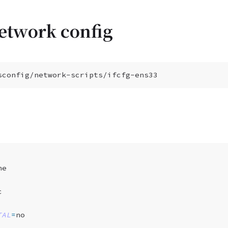
etwork config
TAL
=