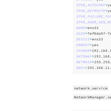
IPV6_AUTOCONF
=
IPV6_DEFROUTE
=
IPV6_FAILURE_FA
IPV6_ADDR_GEN_M
NAME
=
UUID
=
DEVICE
=
ONBOOT
=
IPADDR
=
GATEWAY
=
NETMASK
=
DNS1
=
network.service
NetworkManager.s