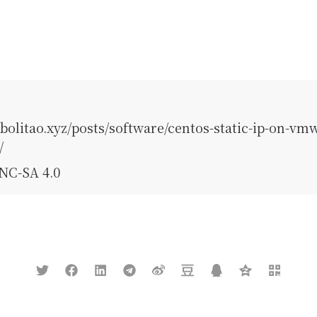
//bolitao.xyz/posts/software/centos-static-ip-on-vm
/
NC-SA 4.0