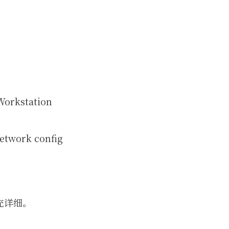
orkstation
etwork config
充详细。