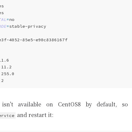
TAL
=
ODE
=
isn't available on CentOS8 by default, so
and restart it:
ervice