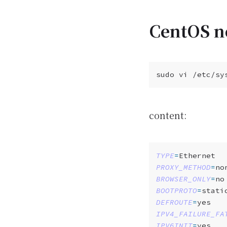
CentOS n
content:
TYPE
=
PROXY_METHOD
=
BROWSER_ONLY
=
BOOTPROTO
=
DEFROUTE
=
IPV4_FAILURE_FA
IPV6INIT
=