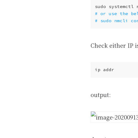
# or use the be
# sudo nmcli co
Check either IP 
output: