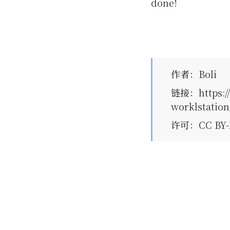
done!
作者
：
Boli
链接
：
https:
worklstation
许可
：CC BY-