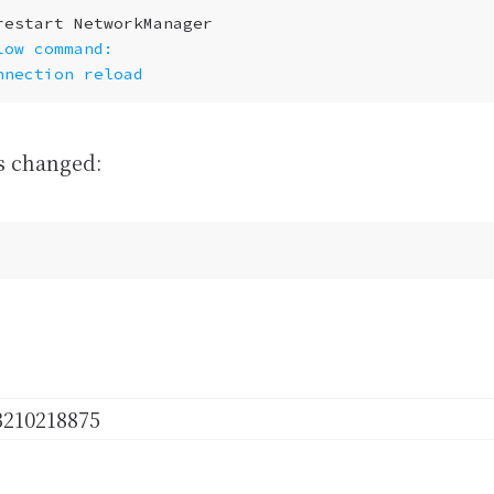
low command:
nnection reload
is changed: