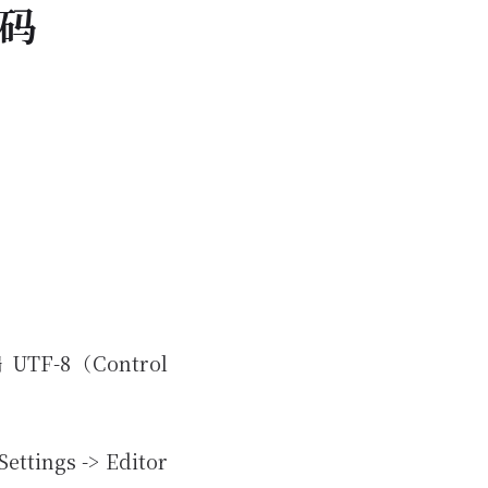
乱码
F-8（Control
tings -> Editor