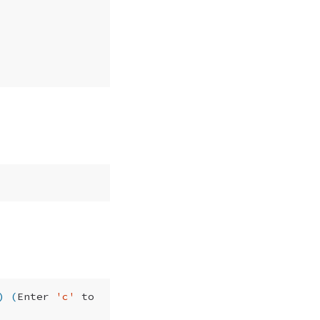
)
(
Enter 
'c'