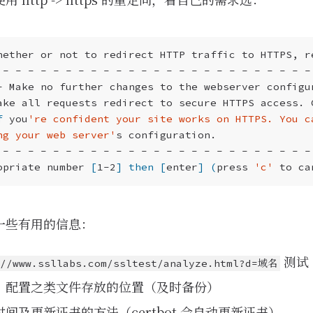
ake all requests redirect to secure HTTPS access. 
f
 you
ng your web server'
opriate number 
[
1-2
]
then
[
enter
]
(
press 
'c'
 to ca
一些有用的信息：
测试 
://www.ssllabs.com/ssltest/analyze.html?d=域名
、配置之类文件存放的位置（及时备份）
间及更新证书的方法（certbot 会自动更新证书）