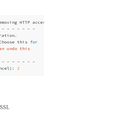
Choose this 
for
ncel
)
: 
2
SSL