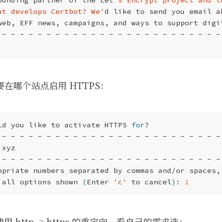
at develops Certbot? We'
需要在哪个站点启用 HTTPS：
ld you like to activate HTTPS 
for
 all options shown 
(
Enter 
'c'
 to cancel
)
: 
1
 http -> https 的重定向，看自己的需求选：