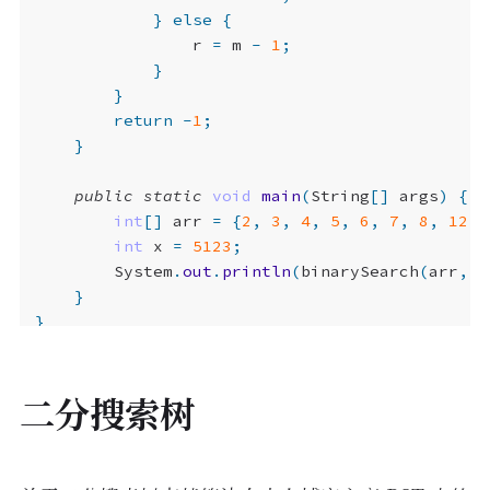
}
else
{
r
=
m
-
1
;
}
}
return
-
1
;
}
public
static
void
main
(
String
[]
args
)
{
int
[]
arr
=
{
2
,
3
,
4
,
5
,
6
,
7
,
8
,
12
,
int
x
=
5123
;
System
.
out
.
println
(
binarySearch
(
arr
,
x
}
}
二分搜索树