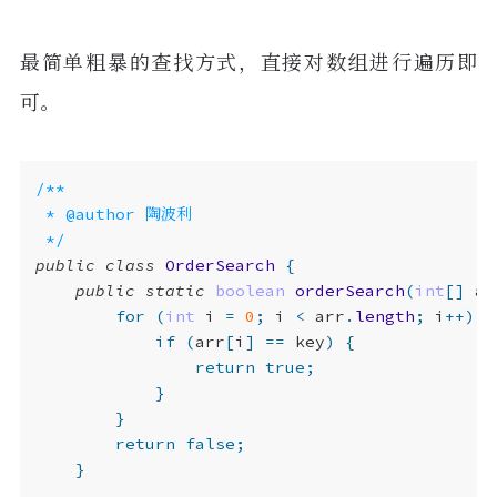
最简单粗暴的查找方式，直接对数组进行遍历即
可。
 */
public
class
OrderSearch
{
public
static
boolean
orderSearch
(
int
[]
ar
for
(
int
i
=
0
;
i
<
arr
.
length
;
i
++)
{
if
(
arr
[
i
]
==
key
)
{
return
true
;
}
}
return
false
;
}