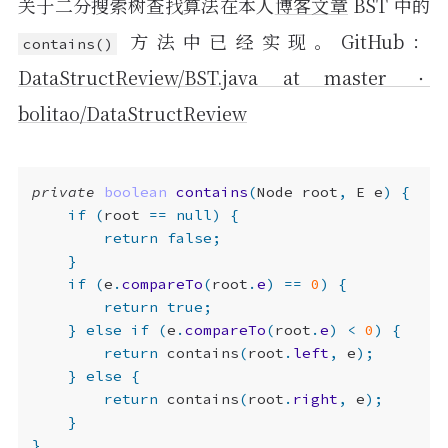
关于二分搜索树查找算法在本人
博客文章
BST 中的
方法中已经实现。GitHub：
contains()
DataStructReview/BST.java at master ·
bolitao/DataStructReview
private
boolean
contains
(
Node
root
,
E
e
)
{
if
(
root
==
null
)
{
return
false
;
}
if
(
e
.
compareTo
(
root
.
e
)
==
0
)
{
return
true
;
}
else
if
(
e
.
compareTo
(
root
.
e
)
<
0
)
{
return
contains
(
root
.
left
,
e
);
}
else
{
return
contains
(
root
.
right
,
e
);
}
}