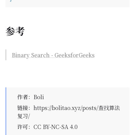
参考
Binary Search - GeeksforGeeks
作者
：
Boli
链接
：
https://bolitao.xyz/posts/查找算法
复习/
许可
：CC BY-NC-SA 4.0