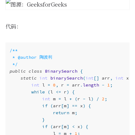
代码：
 */
public
class
BinarySearch
{
static
int
binarySearch
(
int
[]
arr
,
int
x
)
int
l
=
0
,
r
=
arr
.
length
-
1
;
while
(
l
<=
r
)
{
int
m
=
l
+
(
r
-
l
)
/
2
;
if
(
arr
[
m
]
==
x
)
{
return
m
;
}
if
(
arr
[
m
]
<
x
)
{
l
=
m
+
1
;